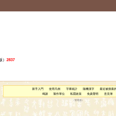
版）
2837
新手入門
使用凡例
字庫統計
隨機漢字
最近被搜索
鳴謝
製作單位
私隱政策
免責聲明
意見簿
（
管理員
）