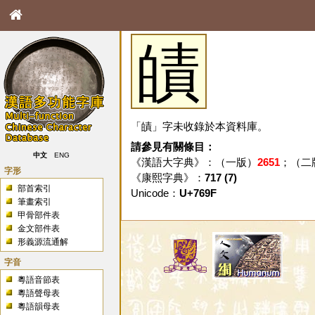
皟
「皟」字未收錄於本資料庫。
請參見有關條目：
中文
ENG
《漢語大字典》：（一版）
2651
；（二
字形
《康熙字典》：
717 (7)
部首索引
Unicode：
U+769F
筆畫索引
甲骨部件表
金文部件表
形義源流通解
字音
粵語音節表
粵語聲母表
粵語韻母表