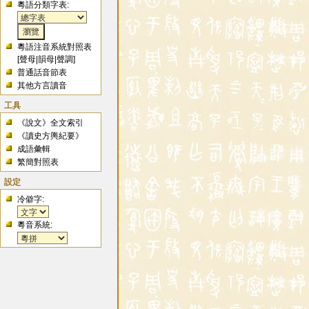
粵語分類字表:
粵語注音系統對照表
[
聲母
|
韻母
|
聲調
]
普通話音節表
其他方言讀音
工具
《說文》全文索引
《讀史方輿紀要》
成語彙輯
繁簡對照表
設定
冷僻字:
粵音系統: