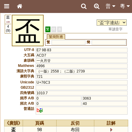
普
粵
皿
盃
108
4
繁
簡
港
單讀音字
(9)
繁簡對應
繁
簡
UTF-8
E7 9B 83
大五碼
ACD7
倉頡碼
一火月廿
Matthews
4996
漢語大字典
（一版）2558；（二版）2739
康熙字典
721
Unicode
U+76C3
GB2312
四角號碼
1010.7
頻序 A/B
0
3063
頻次 A/B
0
40
普通話
b
i
《廣韻》
頁碼
反切
註解
盃
98
布回