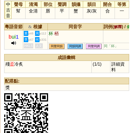
中
聲母
清濁
部位
聲調
韻攝
韻目
開合
等第
古
幫
全清
唇
平
蟹
灰
/
灰
合
一
音
粵語音節
根據
同音字
詞例(
) /
&
解釋
備
杯
桮
黃
周
p46
p112
b
ui
1
李
何
p47
p331
HKLS
人文
同「
杯
」
同聲同韻
同韻同調
同聲同調
成語彙輯
殘
盃
冷炙
(1/1)
詳細資
料
配搭點:
獎