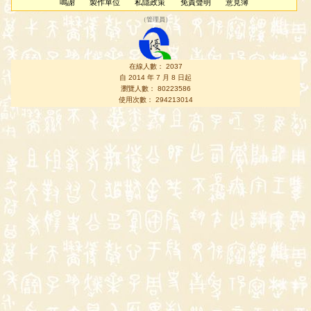
鳴謝
製作單位
私隱政策
免責聲明
意見簿
（
管理員
）
在線人數： 2037
自 2014 年 7 月 8 日起
瀏覽人數： 80223586
使用次數： 294213014