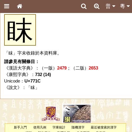
普
粵
眜
「眜」字未收錄於本資料庫。
請參見有關條目：
《漢語大字典》：（一版）
2479
；（二版）
2653
《康熙字典》：
732 (14)
Unicode：
U+771C
《說文》：「
眜
」
新手入門
使用凡例
字庫統計
隨機漢字
最近被搜索的漢字