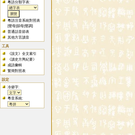
粵語分類字表:
粵語注音系統對照表
[
聲母
|
韻母
|
聲調
]
普通話音節表
其他方言讀音
工具
《說文》全文索引
《讀史方輿紀要》
成語彙輯
繁簡對照表
設定
冷僻字:
粵音系統: