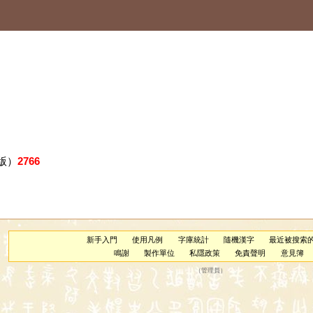
版）
2766
新手入門
使用凡例
字庫統計
隨機漢字
最近被搜索
鳴謝
製作單位
私隱政策
免責聲明
意見簿
（
管理員
）