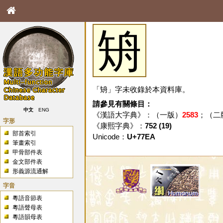
矪
「矪」字未收錄於本資料庫。
請參見有關條目：
中文
ENG
《漢語大字典》：（一版）
2583
；（二
字形
《康熙字典》：
752 (19)
部首索引
Unicode：
U+77EA
筆畫索引
甲骨部件表
金文部件表
形義源流通解
字音
粵語音節表
粵語聲母表
粵語韻母表