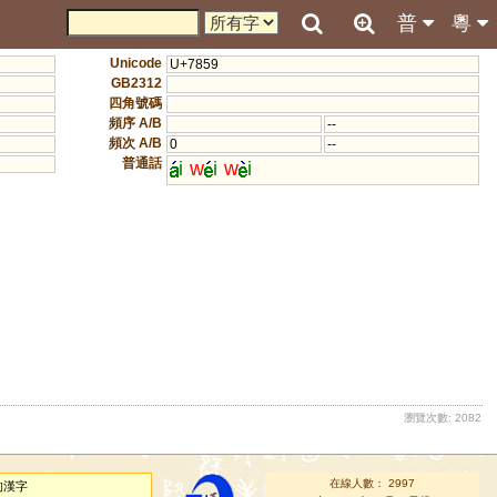
普
粵
Unicode
U+7859
GB2312
四角號碼
頻序 A/B
--
頻次 A/B
0
--
普通話
i
w
i
w
i
瀏覽次數: 2082
在線人數： 2997
的漢字