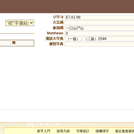
UTF-8
E7 A1 99
大五碼
倉頡碼
一口山尸山
Matthews
0
漢語大字典
（一版）；（二版）2599
簡
康熙字典
新手入門
使用凡例
字庫統計
隨機漢字
最近被搜索