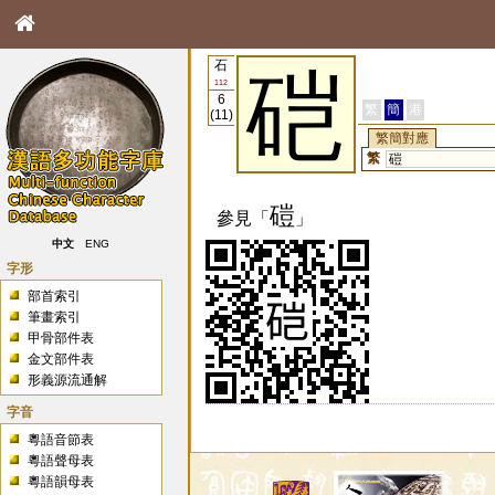
石
硙
112
6
繁
簡
港
(11)
繁簡對應
繁
磑
磑
參見「
」
中文
ENG
字形
部首索引
筆畫索引
甲骨部件表
金文部件表
形義源流通解
字音
粵語音節表
粵語聲母表
粵語韻母表