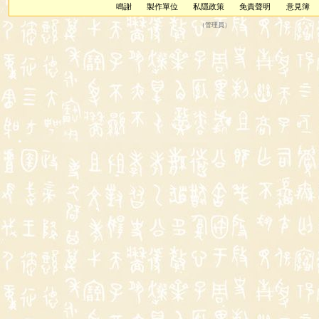
鳴謝
製作單位
私隱政策
免責聲明
意見簿
（
管理員
）