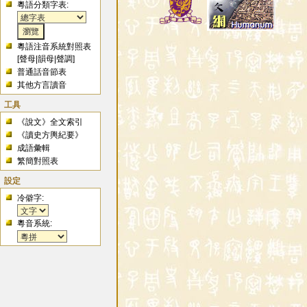
粵語分類字表:
粵語注音系統對照表
[
聲母
|
韻母
|
聲調
]
普通話音節表
其他方言讀音
工具
《說文》全文索引
《讀史方輿紀要》
成語彙輯
繁簡對照表
設定
冷僻字:
粵音系統: