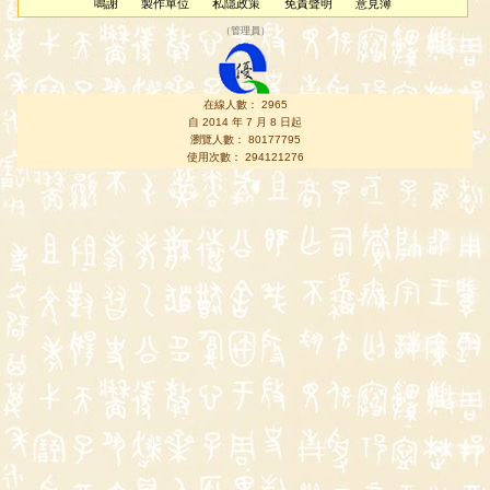
鳴謝
製作單位
私隱政策
免責聲明
意見簿
（
管理員
）
在線人數： 2965
自 2014 年 7 月 8 日起
瀏覽人數： 80177795
使用次數： 294121276