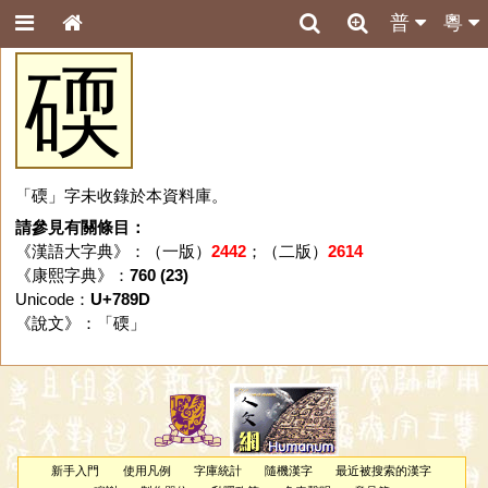
普
粵
碝
「碝」字未收錄於本資料庫。
請參見有關條目：
《漢語大字典》：（一版）
2442
；（二版）
2614
《康熙字典》：
760 (23)
Unicode：
U+789D
《說文》：「
碝
」
新手入門
使用凡例
字庫統計
隨機漢字
最近被搜索的漢字