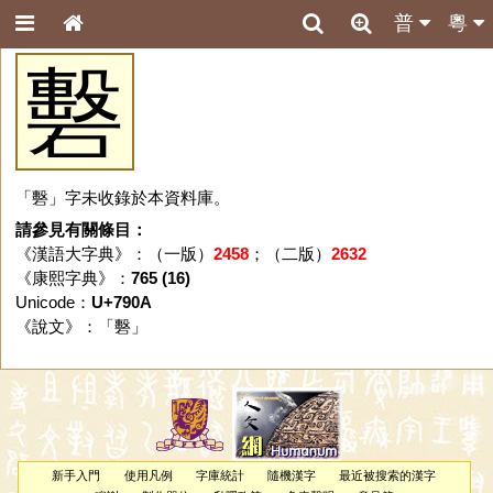
普
粵
礊
「礊」字未收錄於本資料庫。
請參見有關條目：
《漢語大字典》：（一版）
2458
；（二版）
2632
《康熙字典》：
765 (16)
Unicode：
U+790A
《說文》：「
礊
」
新手入門
使用凡例
字庫統計
隨機漢字
最近被搜索的漢字