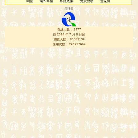
鳴謝
製作單位
私隱政策
免責聲明
意見簿
（
管理員
）
在線人數： 2477
自 2014 年 7 月 8 日起
瀏覽人數： 80583139
使用次數： 294927662