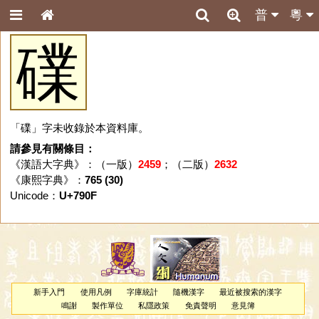
普
粵
礏
「礏」字未收錄於本資料庫。
請參見有關條目：
《漢語大字典》：（一版）
2459
；（二版）
2632
《康熙字典》：
765 (30)
Unicode：
U+790F
新手入門
使用凡例
字庫統計
隨機漢字
最近被搜索的漢字
鳴謝
製作單位
私隱政策
免責聲明
意見簿