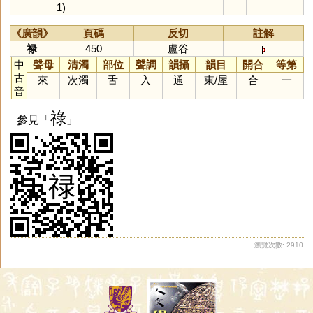
1)
《廣韻》
頁碼
反切
註解
禄
450
盧谷
中
聲母
清濁
部位
聲調
韻攝
韻目
開合
等第
古
來
次濁
舌
入
通
東
/
屋
合
一
音
祿
參見「
」
瀏覽次數: 2910