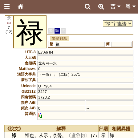
普
粵
示
禄
113
7
繁
簡
港
(12)
繁簡對應
繁
簡
祿
UTF-8
E7 A6 84
大五碼
倉頡碼
戈火弓一水
Matthews
0
漢語大字典
（一版）；（二版）2571
康熙字典
Unicode
U+7984
GB2312
3427
四角號碼
3723.2
頻序 A/B
--
頻次 A/B
0
--
普通話
l
《說文》
解釋
部居
相關異體
祿
福也。从示，彔聲。
〔盧谷切〕
(7 /
示
禄