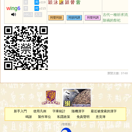
穎
泳
詠
潁
醟
蒏
黃
周
p119
w
ing
6
李
何
p215
HKLS
人文
古代一種祈求消災
同聲同韻
同韻同調
同聲同調
除禍的祭祀
瀏覽次數: 3748
新手入門
使用凡例
字庫統計
隨機漢字
最近被搜索的漢字
鳴謝
製作單位
私隱政策
免責聲明
意見簿
（
管理員
）