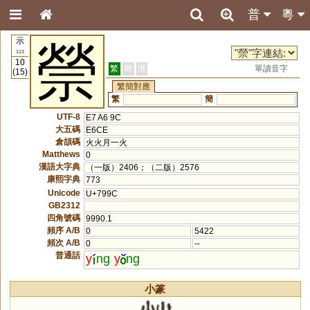
普
粵
示
禜
113
10
繁
簡
港
單讀音字
(15)
繁簡對應
繁
簡
UTF-8
E7 A6 9C
大五碼
E6CE
倉頡碼
火火月一火
Matthews
0
漢語大字典
（一版）2406；（二版）2576
康熙字典
773
Unicode
U+799C
GB2312
四角號碼
9990.1
頻序 A/B
0
5422
頻次 A/B
0
--
普通話
y
ng
y
ng
小篆