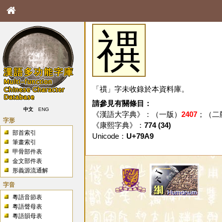
禩
「禩」字未收錄於本資料庫。
請參見有關條目：
中文
ENG
《漢語大字典》：（一版）
2407
；（二
字形
《康熙字典》：
774 (34)
部首索引
Unicode：
U+79A9
筆畫索引
甲骨部件表
金文部件表
形義源流通解
字音
粵語音節表
粵語聲母表
粵語韻母表