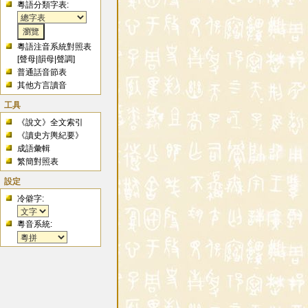
粵語分類字表:
粵語注音系統對照表
[
聲母
|
韻母
|
聲調
]
普通話音節表
其他方言讀音
工具
《說文》全文索引
《讀史方輿紀要》
成語彙輯
繁簡對照表
設定
冷僻字:
粵音系統: