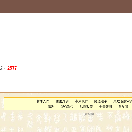
版）
2577
新手入門
使用凡例
字庫統計
隨機漢字
最近被搜索
鳴謝
製作單位
私隱政策
免責聲明
意見簿
（
管理員
）