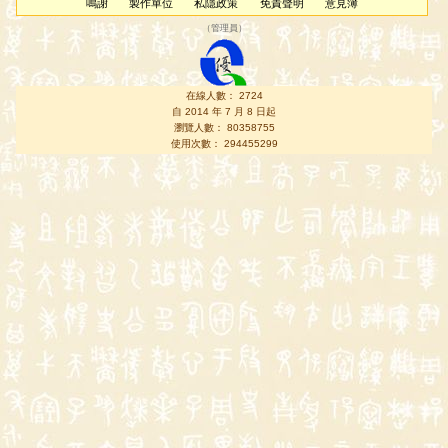
鳴謝
製作單位
私隱政策
免責聲明
意見簿
（
管理員
）
在線人數： 2724
自 2014 年 7 月 8 日起
瀏覽人數： 80358755
使用次數： 294455299