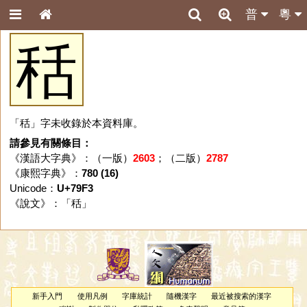
普
粵
秳
「秳」字未收錄於本資料庫。
請參見有關條目：
《漢語大字典》：（一版）
2603
；（二版）
2787
《康熙字典》：
780 (16)
Unicode：
U+79F3
《說文》：「
秳
」
新手入門
使用凡例
字庫統計
隨機漢字
最近被搜索的漢字