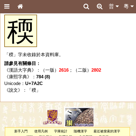
普
粵
稬
「稬」字未收錄於本資料庫。
請參見有關條目：
《漢語大字典》：（一版）
2616
；（二版）
2802
《康熙字典》：
784 (8)
Unicode：
U+7A2C
《說文》：「
稬
」
新手入門
使用凡例
字庫統計
隨機漢字
最近被搜索的漢字