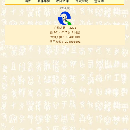
鳴謝
製作單位
私隱政策
免責聲明
意見簿
（
管理員
）
在線人數： 3221
自 2014 年 7 月 8 日起
瀏覽人數： 80436109
使用次數： 294593501