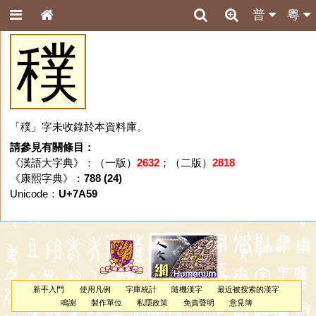
普
粵
穙
「穙」字未收錄於本資料庫。
請參見有關條目：
《漢語大字典》：（一版）
2632
；（二版）
2818
《康熙字典》：
788 (24)
Unicode：
U+7A59
新手入門
使用凡例
字庫統計
隨機漢字
最近被搜索的漢字
鳴謝
製作單位
私隱政策
免責聲明
意見簿