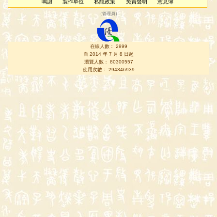
鳴謝
製作單位
私隱政策
免責聲明
意見簿
（
管理員
）
在線人數： 2999
自 2014 年 7 月 8 日起
瀏覽人數： 80300557
使用次數： 294346939