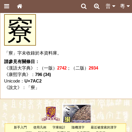
普
粵
竂
「竂」字未收錄於本資料庫。
請參見有關條目：
《漢語大字典》：（一版）
2742
；（二版）
2934
《康熙字典》：
796 (34)
Unicode：
U+7AC2
《說文》：「
竂
」
新手入門
使用凡例
字庫統計
隨機漢字
最近被搜索的漢字