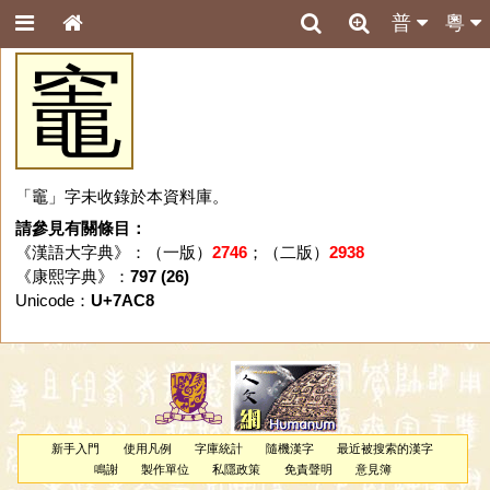
普
粵
竈
「竈」字未收錄於本資料庫。
請參見有關條目：
《漢語大字典》：（一版）
2746
；（二版）
2938
《康熙字典》：
797 (26)
Unicode：
U+7AC8
新手入門
使用凡例
字庫統計
隨機漢字
最近被搜索的漢字
鳴謝
製作單位
私隱政策
免責聲明
意見簿