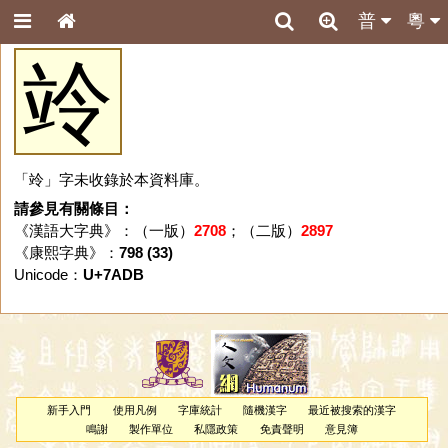
普
粵
竛
「竛」字未收錄於本資料庫。
請參見有關條目：
《漢語大字典》：（一版）
2708
；（二版）
2897
《康熙字典》：
798 (33)
Unicode：
U+7ADB
新手入門
使用凡例
字庫統計
隨機漢字
最近被搜索的漢字
鳴謝
製作單位
私隱政策
免責聲明
意見簿