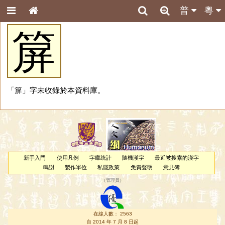
普
粵
箳
「箳」字未收錄於本資料庫。
新手入門
使用凡例
字庫統計
隨機漢字
最近被搜索的漢字
鳴謝
製作單位
私隱政策
免責聲明
意見簿
（
管理員
）
在線人數： 2563
自 2014 年 7 月 8 日起