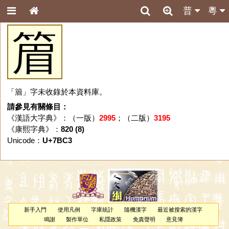
普
粵
篃
「篃」字未收錄於本資料庫。
請參見有關條目：
《漢語大字典》：（一版）
2995
；（二版）
3195
《康熙字典》：
820 (8)
Unicode：
U+7BC3
新手入門
使用凡例
字庫統計
隨機漢字
最近被搜索的漢字
鳴謝
製作單位
私隱政策
免責聲明
意見簿