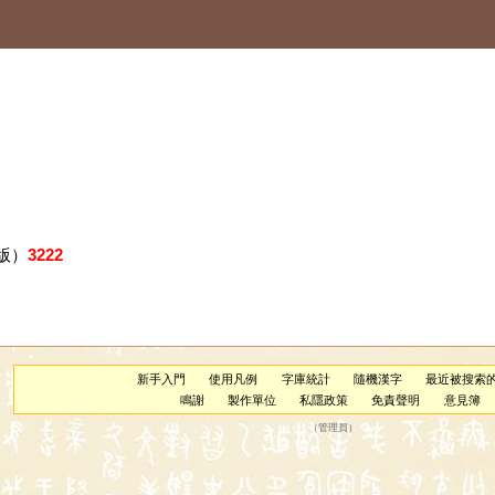
版）
3222
新手入門
使用凡例
字庫統計
隨機漢字
最近被搜索
鳴謝
製作單位
私隱政策
免責聲明
意見簿
（
管理員
）