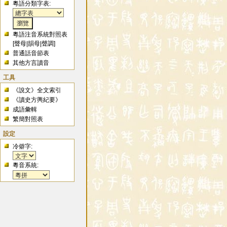
粵語分類字表:
粵語注音系統對照表
[
聲母
|
韻母
|
聲調
]
普通話音節表
其他方言讀音
工具
《說文》全文索引
《讀史方輿紀要》
成語彙輯
繁簡對照表
設定
冷僻字:
粵音系統: