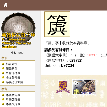
簴
「簴」字未收錄於本資料庫。
請參見有關條目：
中文
ENG
《漢語大字典》：（一版）
3021
；（二
字形
《康熙字典》：
829 (32)
部首索引
Unicode：
U+7C34
筆畫索引
甲骨部件表
金文部件表
形義源流通解
字音
粵語音節表
粵語聲母表
粵語韻母表