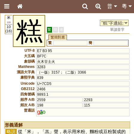
普
粵
米
糕
119
10
繁
簡
港
單讀音字
(16)
繁簡對應
繁
簡
UTF-8
E7 B3 95
大五碼
BF7C
倉頡碼
火木廿土火
Matthews
3283
漢語大字典
（一版）3157；（二版）3366
康熙字典
839
Unicode
U+7CD5
GB2312
2466
四角號碼
9893.1
頻序 A/B
2559
2293
頻次 A/B
198
115
普通話
g
o
形義通解
略說:
從「
米
」，「
羔
」聲，表示用米粉、麵粉或豆粉製成的