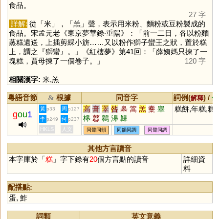
食品。
27 字
詳解:
從「
米
」，「
羔
」聲，表示用米粉、麵粉或豆粉製成的
食品。宋孟元老《東京夢華錄‧重陽》：「前一二日，各以粉麵
蒸糕遺送，上插剪綵小旂……又以粉作獅子蠻王之狀，置於糕
上，謂之『獅蠻』。」《紅樓夢》第41回：「薛姨媽只揀了一
塊糕，賈母揀了一個卷子。」
120 字
相關漢字:
米
,
羔
粵語音節
根據
同音字
詞例(
) /
&
解釋
備
高
膏
睪
咎
皋
篙
羔
櫜
睾
糕餅,年糕,糕
黃
周
p33
p127
g
ou
1
槔
鼛
鷎
滜
韟
李
何
p249
p237
HKLS
人文
同聲同韻
同韻同調
同聲同調
其他方言讀音
本字庫於「
糕
」字下錄有
20
個方言點的讀音
詳細資
料
配搭點:
蛋
,
鮓
詞類
英文意義