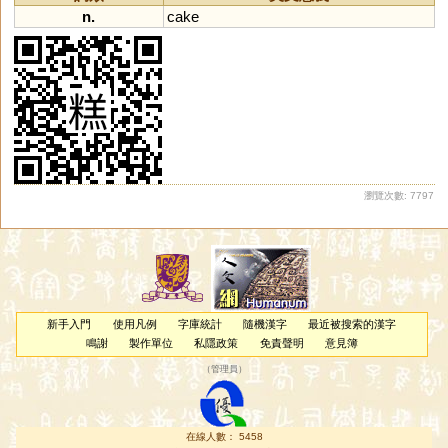
n.
cake
瀏覽次數: 7797
新手入門
使用凡例
字庫統計
隨機漢字
最近被搜索的漢字
鳴謝
製作單位
私隱政策
免責聲明
意見簿
（
管理員
）
在線人數： 5458