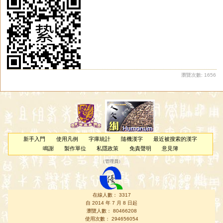
瀏覽次數: 1656
新手入門
使用凡例
字庫統計
隨機漢字
最近被搜索的漢字
鳴謝
製作單位
私隱政策
免責聲明
意見簿
（
管理員
）
在線人數： 3317
自 2014 年 7 月 8 日起
瀏覽人數： 80466208
使用次數： 294656054