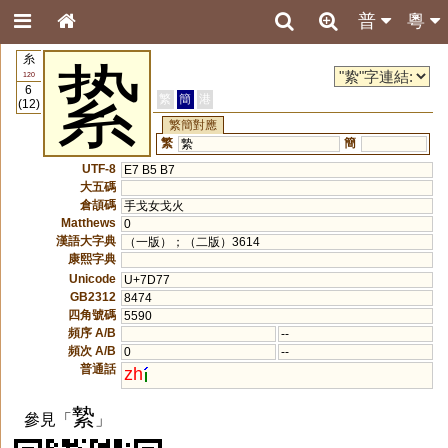
普
粵
糸
絷
120
6
繁
簡
港
(12)
繁簡對應
繁
簡
縶
UTF-8
E7 B5 B7
大五碼
倉頡碼
手戈女戈火
Matthews
0
漢語大字典
（一版）；（二版）3614
康熙字典
Unicode
U+7D77
GB2312
8474
四角號碼
5590
頻序 A/B
--
頻次 A/B
0
--
普通話
zh
縶
參見「
」