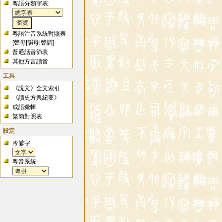
粵語分類字表:
粵語注音系統對照表
[
聲母
|
韻母
|
聲調
]
普通話音節表
其他方言讀音
工具
《說文》全文索引
《讀史方輿紀要》
成語彙輯
繁簡對照表
設定
冷僻字:
粵音系統: