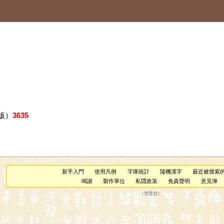
版）
3635
新手入門
使用凡例
字庫統計
隨機漢字
最近被搜索
鳴謝
製作單位
私隱政策
免責聲明
意見簿
（
管理員
）