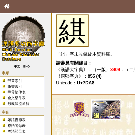
綨
「綨」字未收錄於本資料庫。
請參見有關條目：
中文
ENG
《漢語大字典》：（一版）
3409
；（二
字形
《康熙字典》：
855 (4)
部首索引
Unicode：
U+7DA8
筆畫索引
甲骨部件表
金文部件表
形義源流通解
字音
粵語音節表
粵語聲母表
粵語韻母表