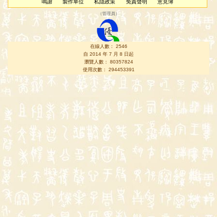
鳴謝
製作單位
私隱政策
免責聲明
意見簿
（
管理員
）
在線人數： 2546
自 2014 年 7 月 8 日起
瀏覽人數： 80357824
使用次數： 294453391