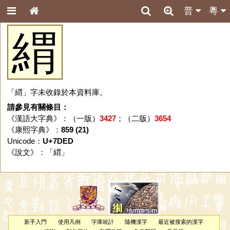
普
粵
緭
「緭」字未收錄於本資料庫。
請參見有關條目：
《漢語大字典》：（一版）
3427
；（二版）
3654
《康熙字典》：
859 (21)
Unicode：
U+7DED
《說文》：「
緭
」
新手入門
使用凡例
字庫統計
隨機漢字
最近被搜索的漢字