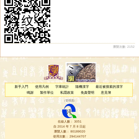
瀏覽次數: 2152
新手入門
使用凡例
字庫統計
隨機漢字
最近被搜索的漢字
鳴謝
製作單位
私隱政策
免責聲明
意見簿
（
管理員
）
在線人數： 3051
自 2014 年 7 月 8 日起
瀏覽人數： 80189020
使用次數： 294144707