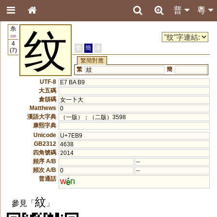
普
粵
糸
纹
120
4
繁
簡
港
(7)
繁簡對應
繁
簡
紋
UTF-8
E7 BA B9
大五碼
倉頡碼
女一卜大
Matthews
0
漢語大字典
（一版）；（二版）3598
康熙字典
Unicode
U+7EB9
GB2312
4638
四角號碼
2014
頻序 A/B
--
頻次 A/B
0
--
普通話
w
n
紋
參見「
」