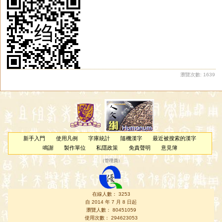
瀏覽次數: 1639
新手入門
使用凡例
字庫統計
隨機漢字
最近被搜索的漢字
鳴謝
製作單位
私隱政策
免責聲明
意見簿
（
管理員
）
在線人數： 3253
自 2014 年 7 月 8 日起
瀏覽人數： 80451059
使用次數： 294623053