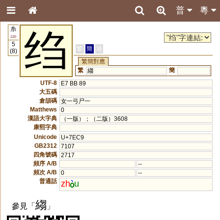
普
粵
糸
绉
120
5
繁
簡
港
(8)
繁簡對應
繁
簡
縐
UTF-8
E7 BB 89
大五碼
倉頡碼
女一弓尸一
Matthews
0
漢語大字典
（一版）；（二版）3608
康熙字典
Unicode
U+7EC9
GB2312
7107
四角號碼
2717
頻序 A/B
--
頻次 A/B
0
--
普通話
zh
u
縐
參見「
」