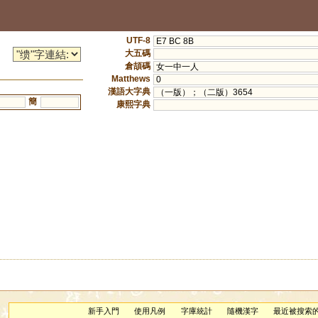
UTF-8
E7 BC 8B
大五碼
倉頡碼
女一中一人
Matthews
0
漢語大字典
（一版）；（二版）3654
簡
康熙字典
新手入門
使用凡例
字庫統計
隨機漢字
最近被搜索