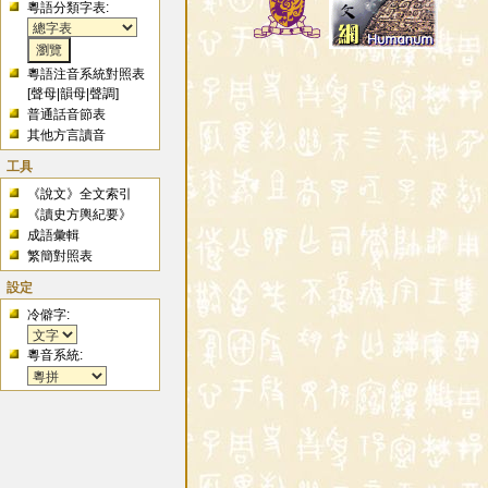
粵語分類字表:
粵語注音系統對照表
[
聲母
|
韻母
|
聲調
]
普通話音節表
其他方言讀音
工具
《說文》全文索引
《讀史方輿紀要》
成語彙輯
繁簡對照表
設定
冷僻字:
粵音系統: