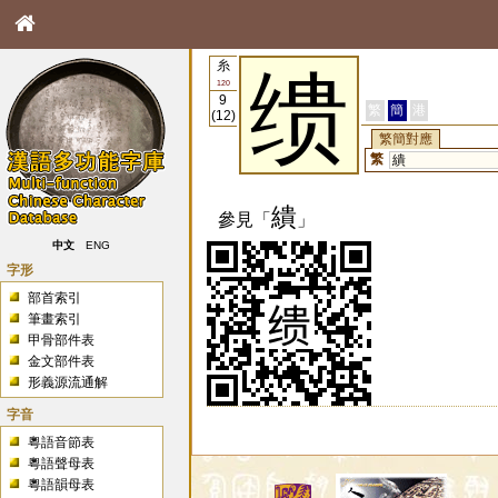
糸
缋
120
9
繁
簡
港
(12)
繁簡對應
繁
繢
繢
參見「
」
中文
ENG
字形
部首索引
筆畫索引
甲骨部件表
金文部件表
形義源流通解
字音
粵語音節表
粵語聲母表
粵語韻母表