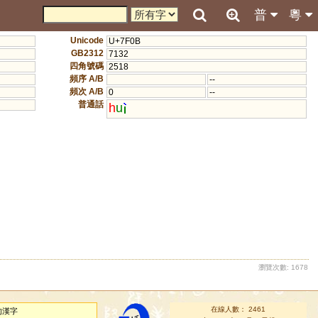
普
粵
Unicode
U+7F0B
GB2312
7132
四角號碼
2518
頻序 A/B
--
頻次 A/B
0
--
普通話
h
u
瀏覽次數: 1678
在線人數： 2461
的漢字