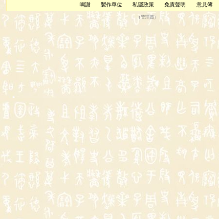
鳴謝
製作單位
私隱政策
免責聲明
意見簿
（
管理員
）