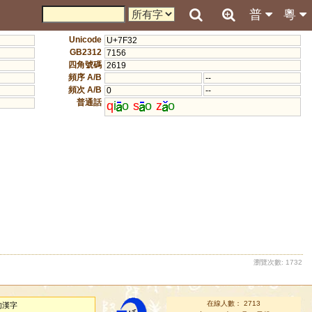
普
粵
Unicode
U+7F32
GB2312
7156
四角號碼
2619
頻序 A/B
--
頻次 A/B
0
--
普通話
q
i
o
s
o
z
o
瀏覽次數: 1732
在線人數： 2713
的漢字