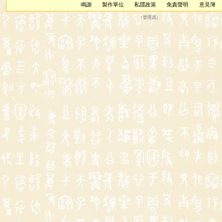
鳴謝
製作單位
私隱政策
免責聲明
意見簿
（
管理員
）