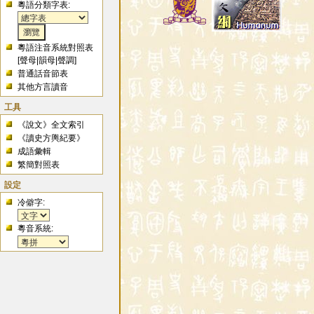
粵語分類字表:
粵語注音系統對照表
[
聲母
|
韻母
|
聲調
]
普通話音節表
其他方言讀音
工具
《說文》全文索引
《讀史方輿紀要》
成語彙輯
繁簡對照表
設定
冷僻字:
粵音系統: