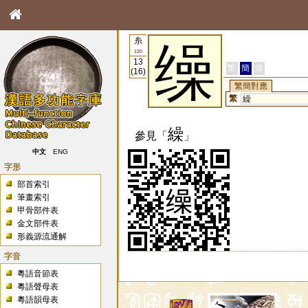
糸
缲
120
13
繁
簡
港
(16)
繁簡對應
繁
繰
繰
參見「
」
中文
ENG
字形
部首索引
筆畫索引
甲骨部件表
金文部件表
形義源流通解
字音
粵語音節表
粵語聲母表
粵語韻母表