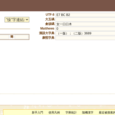
UTF-8
E7 BC B2
大五碼
倉頡碼
女一口口木
Matthews
0
漢語大字典
（一版）；（二版）3689
簡
康熙字典
新手入門
使用凡例
字庫統計
隨機漢字
最近被搜索