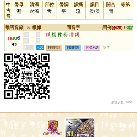
中
聲母
清濁
部位
聲調
韻攝
韻目
開合
等第
古
泥
次濁
舌
平
流
侯
/
侯
開
一
音
粵語音節
根據
同音字
詞例(
) /
&
解釋
備註
膩
檽
糅
耨
獳
鎒
黃
周
n
au
6
李
何
HKLS
人文
胡羊
同聲同韻
同韻同調
同聲同調
瀏覽次數: 2658