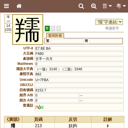
普
粵
羊
羺
123
14
繁
簡
港
單讀音字
(20)
繁簡對應
繁
簡
UTF-8
E7 BE BA
大五碼
F4B0
倉頡碼
廿手一月月
Matthews
0
漢語大字典
（一版）3140；（二版）3346
康熙字典
882
Unicode
U+7FBA
GB2312
四角號碼
8152.7
頻序 A/B
0
--
頻次 A/B
0
--
普通話
n
u
《廣韻》
頁碼
反切
註解
羺
213
奴鉤