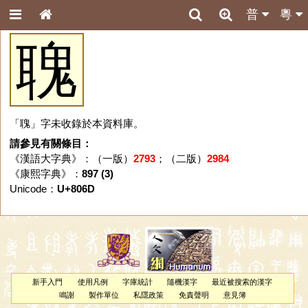
普
粵
聭
「聭」字未收錄於本資料庫。
請參見有關條目：
《漢語大字典》：（一版）
2793
；（二版）
2984
《康熙字典》：
897 (3)
Unicode：
U+806D
新手入門
使用凡例
字庫統計
隨機漢字
最近被搜索的漢字
鳴謝
製作單位
私隱政策
免責聲明
意見簿