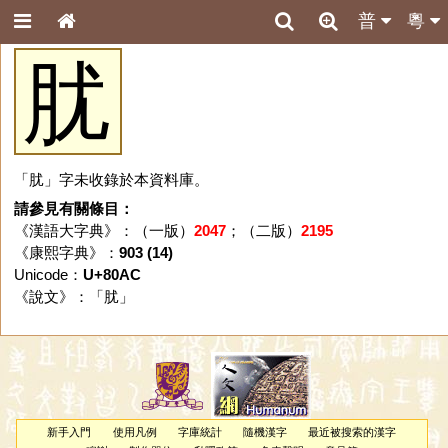
普
粵
肬
「肬」字未收錄於本資料庫。
請參見有關條目：
《漢語大字典》：（一版）
2047
；（二版）
2195
《康熙字典》：
903 (14)
Unicode：
U+80AC
《說文》：「
肬
」
新手入門
使用凡例
字庫統計
隨機漢字
最近被搜索的漢字