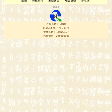
鳴謝
製作單位
私隱政策
免責聲明
意見簿
（
管理員
）
在線人數： 2818
自 2014 年 7 月 8 日起
瀏覽人數： 80622107
使用次數： 295010008