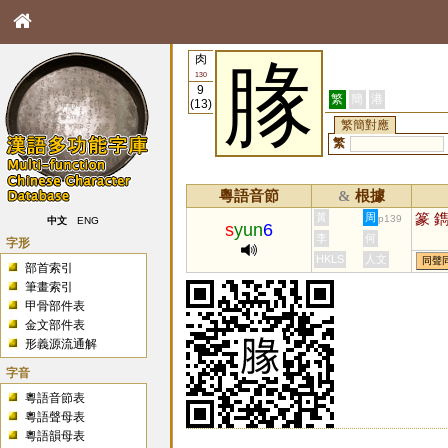
肉
腞
130
9
繁
簡
港
(13)
繁簡對應
繁
粵語音節
根據
&
篆
黃
周
p139
中文
ENG
s
yun
6
李
何
字形
HKLS
人文
同聲
部首索引
筆畫索引
甲骨部件表
金文部件表
形義源流通解
字音
粵語音節表
粵語聲母表
粵語韻母表