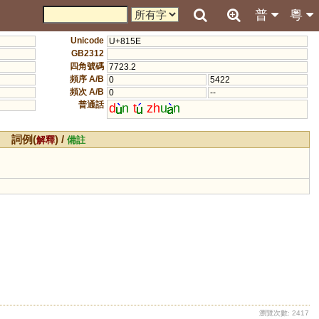
普
粵
Unicode
U+815E
GB2312
四角號碼
7723.2
頻序 A/B
0
5422
頻次 A/B
0
--
普通話
d
n
t
zh
u
n
詞例(
) /
解釋
備註
瀏覽次數: 2417