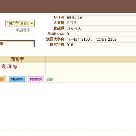
UTF-8
E8 85 9E
大五碼
DF7B
倉頡碼
月女弓人
單讀音字
Matthews
0
漢語大字典
（一版）2100；（二版）2252
簡
康熙字典
916
同音字
鐫
鏇
瑑
縼
畫飾
同韻
同韻同調
同聲同調