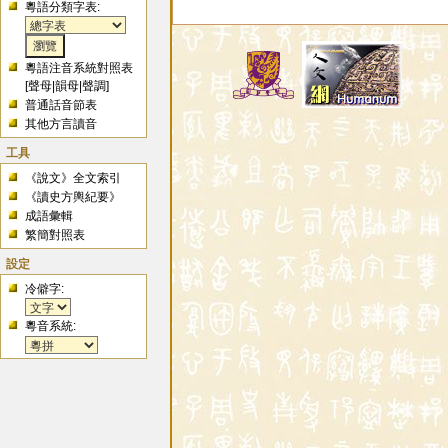
粵語分類字表:
粵語注音系統對照表
[
聲母
|
韻母
|
聲調
]
普通話音節表
其他方言讀音
工具
《說文》全文索引
《讀史方輿紀要》
成語彙輯
繁簡對照表
設定
冷僻字:
粵音系統: