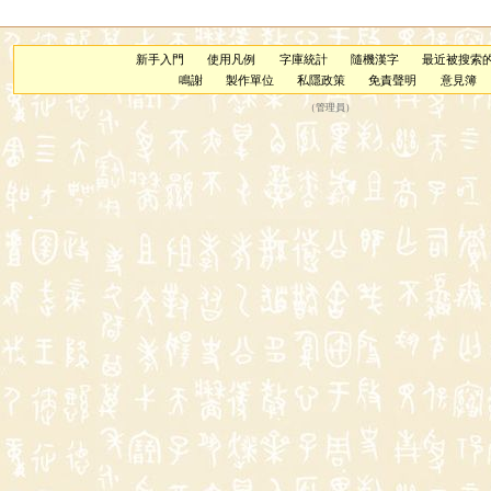
新手入門
使用凡例
字庫統計
隨機漢字
最近被搜索
鳴謝
製作單位
私隱政策
免責聲明
意見簿
（
管理員
）