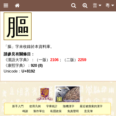
普
粵
膒
「膒」字未收錄於本資料庫。
請參見有關條目：
《漢語大字典》：（一版）
2106
；（二版）
2259
《康熙字典》：
920 (8)
Unicode：
U+8192
新手入門
使用凡例
字庫統計
隨機漢字
最近被搜索的漢字
鳴謝
製作單位
私隱政策
免責聲明
意見簿