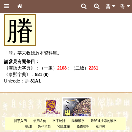
普
粵
膡
「膡」字未收錄於本資料庫。
請參見有關條目：
《漢語大字典》：（一版）
2108
；（二版）
2261
《康熙字典》：
921 (9)
Unicode：
U+81A1
新手入門
使用凡例
字庫統計
隨機漢字
最近被搜索的漢字
鳴謝
製作單位
私隱政策
免責聲明
意見簿