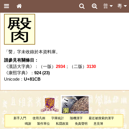
普
粵
臋
「臋」字未收錄於本資料庫。
請參見有關條目：
《漢語大字典》：（一版）
2934
；（二版）
3130
《康熙字典》：
924 (23)
Unicode：
U+81CB
新手入門
使用凡例
字庫統計
隨機漢字
最近被搜索的漢字
鳴謝
製作單位
私隱政策
免責聲明
意見簿