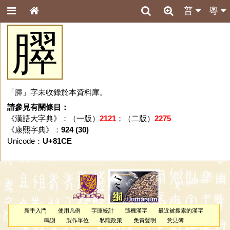
普
粵
臎
「臎」字未收錄於本資料庫。
請參見有關條目：
《漢語大字典》：（一版）
2121
；（二版）
2275
《康熙字典》：
924 (30)
Unicode：
U+81CE
新手入門
使用凡例
字庫統計
隨機漢字
最近被搜索的漢字
鳴謝
製作單位
私隱政策
免責聲明
意見簿