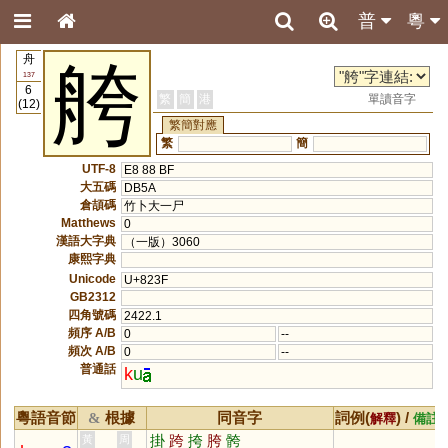
普
粵
舟
舿
137
6
繁
簡
港
單讀音字
(12)
繁簡對應
繁
簡
UTF-8
E8 88 BF
大五碼
DB5A
倉頡碼
竹卜大一尸
Matthews
0
漢語大字典
（一版）3060
康熙字典
Unicode
U+823F
GB2312
四角號碼
2422.1
頻序 A/B
0
--
頻次 A/B
0
--
普通話
k
u
粵語音節
根據
同音字
詞例(
) /
&
解釋
備註
掛
跨
挎
胯
骻
黃
周