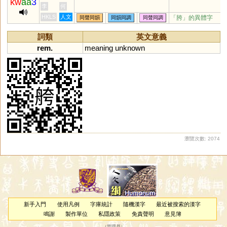
kw
aa
3
李
何
HKLS
人文
「胯」的異體字
同聲同韻
同韻同調
同聲同調
詞類
英文意義
rem.
meaning
unknown
瀏覽次數: 2074
新手入門
使用凡例
字庫統計
隨機漢字
最近被搜索的漢字
鳴謝
製作單位
私隱政策
免責聲明
意見簿
（
管理員
）