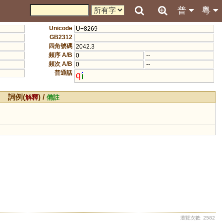
普
粵
Unicode
U+8269
GB2312
四角號碼
2042.3
頻序 A/B
0
--
頻次 A/B
0
--
普通話
q
詞例(
) /
解釋
備註
瀏覽次數: 2582