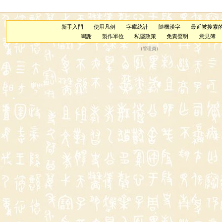
新手入門
使用凡例
字庫統計
隨機漢字
最近被搜索
鳴謝
製作單位
私隱政策
免責聲明
意見簿
（
管理員
）