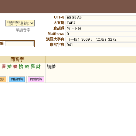
UTF-8
E8 89 A9
大五碼
F4B7
倉頡碼
竹卜卜難
單讀音字
Matthews
0
漢語大字典
（一版）3069；（二版）3272
簡
康熙字典
941
同音字
薺
霽
鱭
蠐
懠
癠
麡
釮
艣艩
同韻
同韻同調
同聲同調