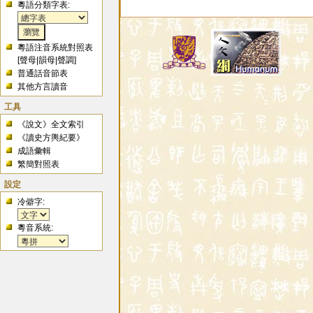
粵語分類字表:
粵語注音系統對照表
[
聲母
|
韻母
|
聲調
]
普通話音節表
其他方言讀音
工具
《說文》全文索引
《讀史方輿紀要》
成語彙輯
繁簡對照表
設定
冷僻字:
粵音系統: