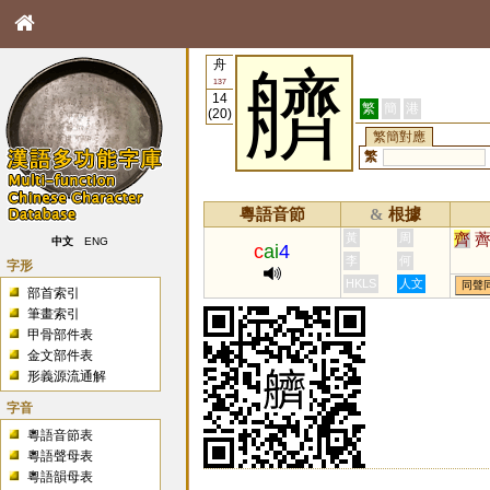
舟
艩
137
14
繁
簡
港
(20)
繁簡對應
繁
粵語音節
根據
&
齊
黃
周
中文
ENG
c
ai
4
李
何
字形
HKLS
人文
同聲
部首索引
筆畫索引
甲骨部件表
金文部件表
形義源流通解
字音
粵語音節表
粵語聲母表
粵語韻母表