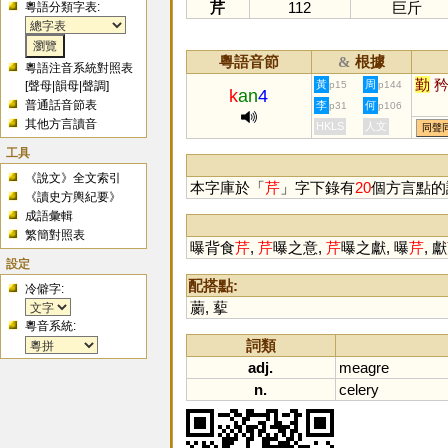
芹
112
巨斤
粵語分類字表:
粵語音節
根據
&
粵語注音系統對照表
勤
黃
周
[
聲母
|
韻母
|
聲調
]
p15
p144
k
an
4
普通話音節表
李
何
p31
p106
其他方言讀音
HKLS
人文
同聲
工具
《說文》全文索引
本字庫於「
芹
」字下錄有
20
個方言點的
《讀史方輿紀要》
成語彙輯
繁簡對照表
曝背食
芹
,
芹
曝之意,
芹
曝之獻, 曝
芹
, 獻
設定
配搭點:
冷僻字:
蘮
,
蒘
粵音系統:
詞類
adj.
meagre
n.
celery