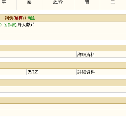
平
臻
欣
/
欣
開
三
詞例(
) /
解釋
備註
,野人獻芹
》的作者)
詳細資料
(5/12)
詳細資料