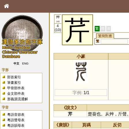
艸
芹
140
4
繁
簡
港
(10)
繁簡對應
繁
小篆
中文
ENG
字形
部首索引
筆畫索引
甲骨部件表
字例:
1/1
金文部件表
形義源流通解
字音
《說文》
芹
楚葵也。从艸，斤聲
粵語音節表
粵語聲母表
《廣韻》
頁碼
反切
粵語韻母表