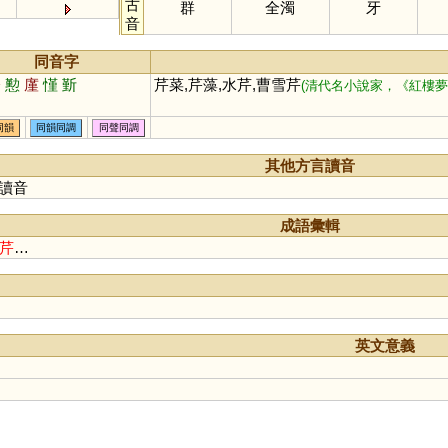
古
群
全濁
牙
音
同音字
矜
懃
廑
慬
斳
芹菜,芹藻,水芹,曹雪芹
(清代名小說家，《紅樓夢
同韻
同韻同調
同聲同調
其他方言讀音
讀音
成語彙輯
芹
…
英文意義