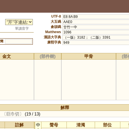
UTF-8
E8 8A B9
大五碼
AAE0
倉頡碼
廿竹一中
單讀音字
Matthews
1096
漢語大字典
（一版）3182；（二版）3391
簡
康熙字典
949
金文
(部件樹)
甲骨
(部
解釋
。
〔巨巾切〕
(19 / 13)
註解
中
聲母
清濁
部位