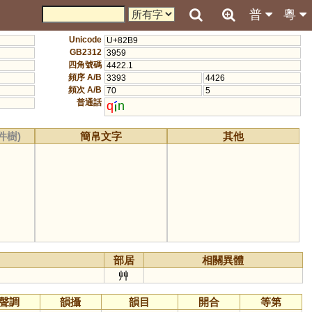
普
粵
Unicode
U+82B9
GB2312
3959
四角號碼
4422.1
頻序 A/B
3393
4426
頻次 A/B
70
5
普通話
q
n
件樹)
簡帛文字
其他
部居
相關異體
艸
聲調
韻攝
韻目
開合
等第