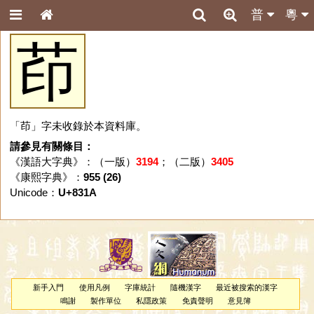
普
粵
茚
「茚」字未收錄於本資料庫。
請參見有關條目：
《漢語大字典》：（一版）
3194
；（二版）
3405
《康熙字典》：
955 (26)
Unicode：
U+831A
新手入門
使用凡例
字庫統計
隨機漢字
最近被搜索的漢字
鳴謝
製作單位
私隱政策
免責聲明
意見簿