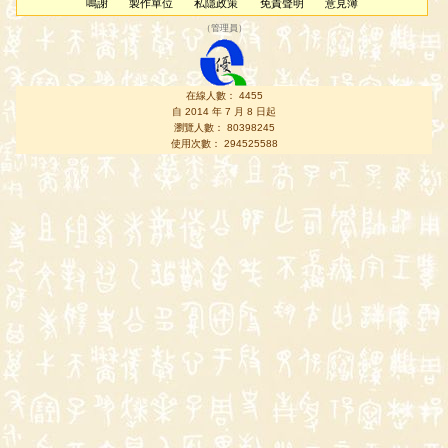
鳴謝
製作單位
私隱政策
免責聲明
意見簿
（
管理員
）
在線人數： 4455
自 2014 年 7 月 8 日起
瀏覽人數： 80398245
使用次數： 294525588