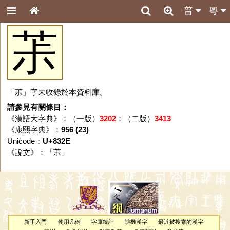
普
粵
茮
「茮」字未收錄於本資料庫。
請參見有關條目：
《漢語大字典》：（一版）
3202
；（二版）
3413
《康熙字典》：
956 (23)
Unicode：
U+832E
《說文》：「
茮
」
新手入門
使用凡例
字庫統計
隨機漢字
最近被搜索的漢字