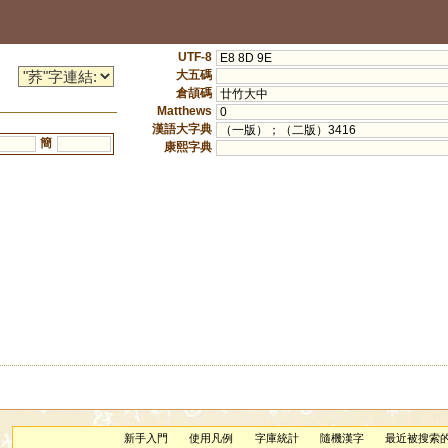
UTF-8
E8 8D 9E
大五碼
倉頡碼
廿竹大中
Matthews
0
漢語大字典
（一版）；（二版）3416
簡
康熙字典
新手入門
使用凡例
字庫統計
隨機漢字
最近被搜索