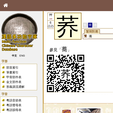
艸
荞
140
6
繁
簡
港
(12)
繁簡對應
繁
蕎
蕎
參見「
」
中文
ENG
字形
部首索引
筆畫索引
甲骨部件表
金文部件表
形義源流通解
字音
粵語音節表
粵語聲母表
粵語韻母表