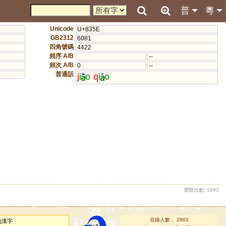
普
粵
Unicode
U+835E
GB2312
6081
四角號碼
4422
頻序 A/B
--
頻次 A/B
0
--
普通話
j
i
o
q
i
o
瀏覽次數: 1690
在線人數： 2863
的漢字