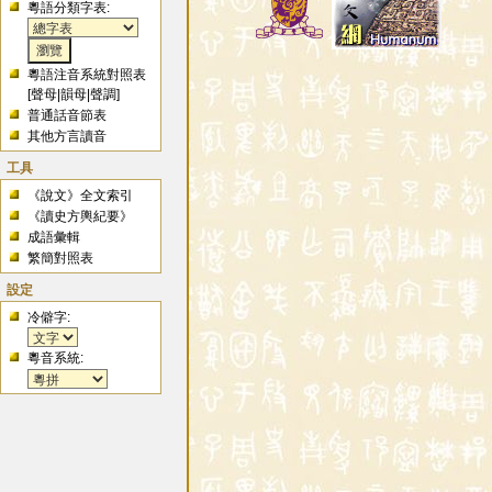
粵語分類字表:
粵語注音系統對照表
[
聲母
|
韻母
|
聲調
]
普通話音節表
其他方言讀音
工具
《說文》全文索引
《讀史方輿紀要》
成語彙輯
繁簡對照表
設定
冷僻字:
粵音系統: