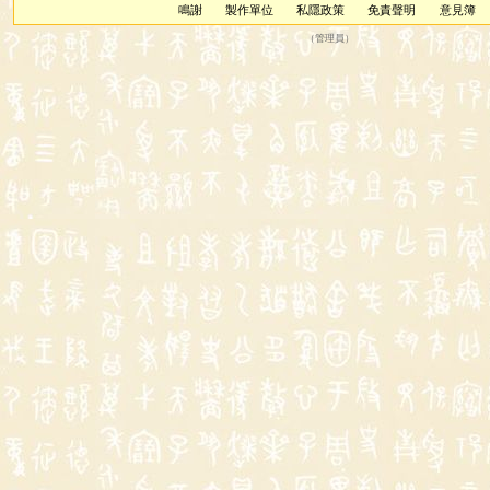
鳴謝
製作單位
私隱政策
免責聲明
意見簿
（
管理員
）