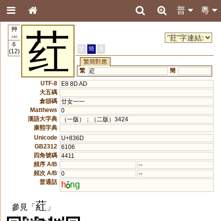
普
粵
艸
荭
140
6
繁
簡
港
(12)
繁簡對應
繁
簡
葒
UTF-8
E8 8D AD
大五碼
倉頡碼
廿女一一
Matthews
0
漢語大字典
（一版）；（二版）3424
康熙字典
Unicode
U+836D
GB2312
6106
四角號碼
4411
頻序 A/B
--
頻次 A/B
0
--
普通話
h
ng
葒
參見「
」