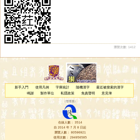
瀏覽次數: 1412
新手入門
使用凡例
字庫統計
隨機漢字
最近被搜索的漢字
鳴謝
製作單位
私隱政策
免責聲明
意見簿
（
管理員
）
在線人數： 3514
自 2014 年 7 月 8 日起
瀏覽人數： 80596921
使用次數： 294956585