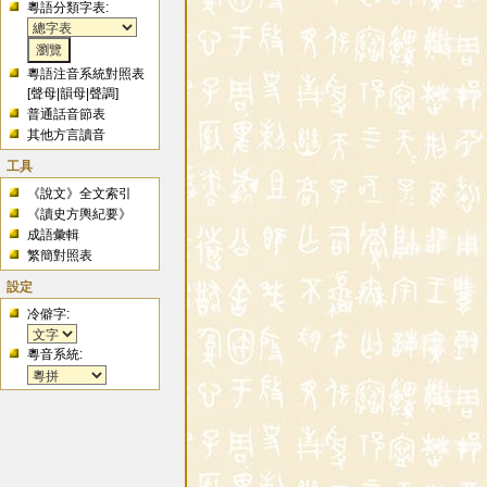
粵語分類字表:
粵語注音系統對照表
[
聲母
|
韻母
|
聲調
]
普通話音節表
其他方言讀音
工具
《說文》全文索引
《讀史方輿紀要》
成語彙輯
繁簡對照表
設定
冷僻字:
粵音系統: