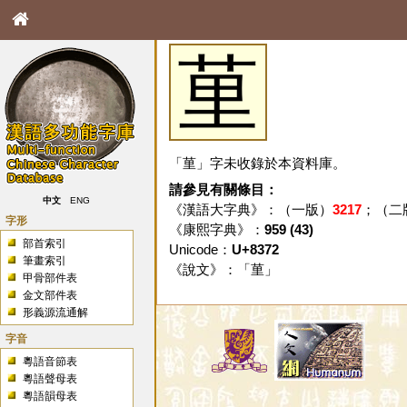
荲
「荲」字未收錄於本資料庫。
請參見有關條目：
中文
ENG
《漢語大字典》：（一版）
3217
；（二
字形
《康熙字典》：
959 (43)
部首索引
Unicode：
U+8372
筆畫索引
《說文》：「
荲
」
甲骨部件表
金文部件表
形義源流通解
字音
粵語音節表
粵語聲母表
粵語韻母表