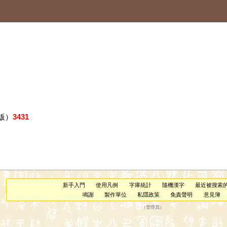
版）
3431
新手入門
使用凡例
字庫統計
隨機漢字
最近被搜索
鳴謝
製作單位
私隱政策
免責聲明
意見簿
（
管理員
）