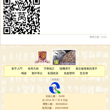
瀏覽次數: 1540
新手入門
使用凡例
字庫統計
隨機漢字
最近被搜索的漢字
鳴謝
製作單位
私隱政策
免責聲明
意見簿
（
管理員
）
在線人數： 3438
自 2014 年 7 月 8 日起
瀏覽人數： 80369924
使用次數： 294476868