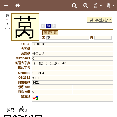
普
粵
艸
莴
140
7
繁
簡
港
(13)
繁簡對應
繁
簡
萵
UTF-8
E8 8E B4
大五碼
倉頡碼
廿口人月
Matthews
0
漢語大字典
（一版）；（二版）3431
康熙字典
Unicode
U+83B4
GB2312
6111
四角號碼
4422
頻序 A/B
--
頻次 A/B
0
--
普通話
w
萵
參見「
」