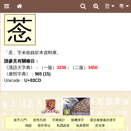
普
粵
菍
「菍」字未收錄於本資料庫。
請參見有關條目：
《漢語大字典》：（一版）
3236
；（二版）
3450
《康熙字典》：
965 (15)
Unicode：
U+83CD
新手入門
使用凡例
字庫統計
隨機漢字
最近被搜索的漢字
鳴謝
製作單位
私隱政策
免責聲明
意見簿