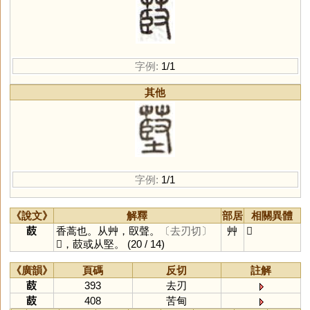
字例:
1/1
其他
字例:
1/1
《說文》
解釋
部居
相關異體
菣
香蒿也。从艸，臤聲。
〔去刃切〕
艸
𦸃
𦸃，菣或从堅。
(20 / 14)
《廣韻》
頁碼
反切
註解
菣
393
去刃
菣
408
苦甸