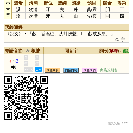
聲母
清濁
部位
聲調
韻攝
韻目
開合
等第
中
古
溪
次清
牙
去
臻
眞
/
震
開
三
音
溪
次清
牙
去
山
先
/
霰
開
四
形義通解
《說文》：「菣，香蒿也。从艸臤聲。𦸃，菣或从堅。」
25 字
粵語音節
根據
同音字
詞例(
) /
&
解釋
備註
黃
周
k
in
3
李
何
HKLS
人文
青蒿的別名
同聲同韻
同韻同調
同聲同調
瀏覽次數: 2571