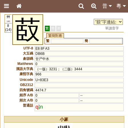
普
粵
艸
菣
140
8
繁
簡
港
單讀音字
(14)
繁簡對應
繁
簡
UTF-8
E8 8F A3
大五碼
DB6B
倉頡碼
廿尸中水
Matthews
0
漢語大字典
（一版）3231；（二版）3444
康熙字典
966
Unicode
U+83E3
GB2312
四角號碼
4474.7
頻序 A/B
0
--
頻次 A/B
0
--
普通話
q
n
小篆