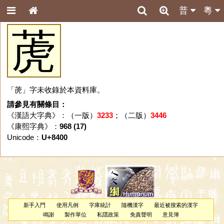
普
粵
萀
「萀」字未收錄於本資料庫。
請參見有關條目：
《漢語大字典》：（一版）
3233
；（二版）
3446
《康熙字典》：
968 (17)
Unicode：
U+8400
新手入門
使用凡例
字庫統計
隨機漢字
最近被搜索的漢字
鳴謝
製作單位
私隱政策
免責聲明
意見簿