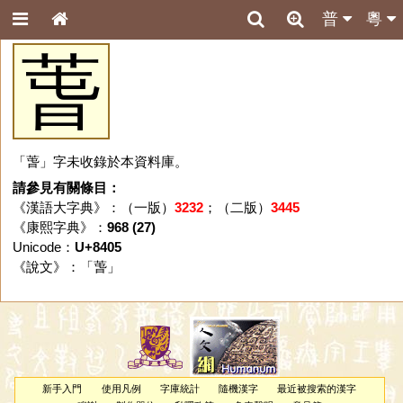
普
粵
萅
「萅」字未收錄於本資料庫。
請參見有關條目：
《漢語大字典》：（一版）
3232
；（二版）
3445
《康熙字典》：
968 (27)
Unicode：
U+8405
《說文》：「
萅
」
新手入門
使用凡例
字庫統計
隨機漢字
最近被搜索的漢字