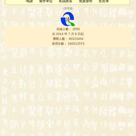
鳴謝
製作單位
私隱政策
免責聲明
意見簿
（
管理員
）
在線人數： 2050
自 2014 年 7 月 8 日起
瀏覽人數： 80223404
使用次數： 294212573