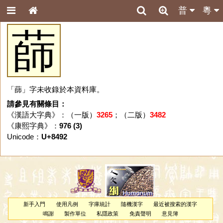
普
粵
蒒
「蒒」字未收錄於本資料庫。
請參見有關條目：
《漢語大字典》：（一版）
3265
；（二版）
3482
《康熙字典》：
976 (3)
Unicode：
U+8492
新手入門
使用凡例
字庫統計
隨機漢字
最近被搜索的漢字
鳴謝
製作單位
私隱政策
免責聲明
意見簿